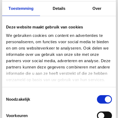
Toestemming
Details
Over
Deze website maakt gebruik van cookies
We gebruiken cookies om content en advertenties te
personaliseren, om functies voor social media te bieden
en om ons websiteverkeer te analyseren. Ook delen we
Wij hanteren geen vaste openingstijden. Om te
informatie over uw gebruik van onze site met onze
partners voor social media, adverteren en analyse. Deze
voorkomen dat u aan een gesloten deur staat
partners kunnen deze gegevens combineren met andere
verzoeken wij u vriendelijk vooraf telefonisch
informatie die u aan ze heeft verstrekt of die ze hebben
contact met ons op te nemen; +31 (0)493 440810.
verzameld op basis van uw gebruik van hun services.
U kunt ook uw showroom bezoek inplannen op
een dag en tijdstip dat het u schikt.
Toestemmingsselectie
Noodzakelijk
NEEM CONTACT OP
Voorkeuren