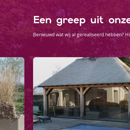
verstrekt of die ze hebben v
Een greep uit onz
Toestemmingsselectie
Noodzakelijk
Benieuwd wat wij al gerealiseerd hebben? Hi
Weigeren