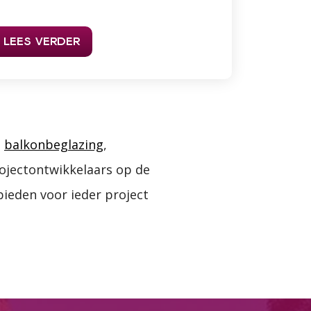
LEES VERDER
,
balkonbeglazing
,
rojectontwikkelaars op de
ieden voor ieder project
Over
 media te bieden en om ons
ze partners voor social
nformatie die u aan ze heeft