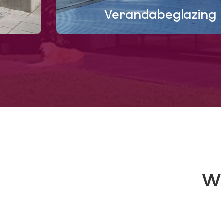
Verandabeglazing
W