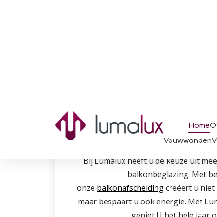
Balkonbeglaz
Bij Lumalux heeft u de keuze uit me
balkonbeglazing. Met b
onze
balkonafscheiding
creëert u niet
maar bespaart u ook energie. Met Lu
geniet U het hele jaar o