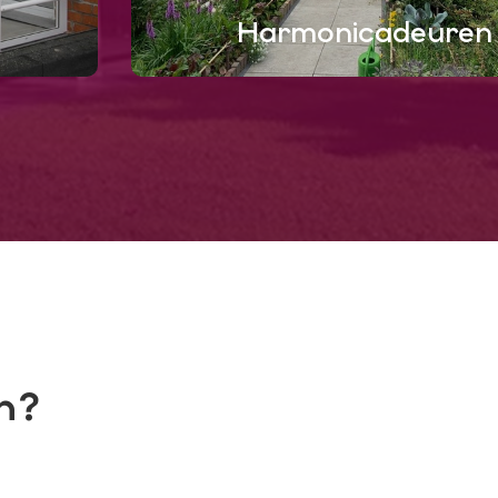
Harmonicadeuren
n?