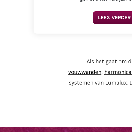
LEES VERDER
Als het gaat om d
vouwwanden
,
harmonica
systemen van Lumalux. D
Toestemming
Deze website maakt gebruik
We gebruiken cookies om cont
websiteverkeer te analyseren
media, adverteren en analys