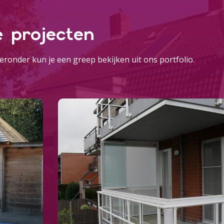
erzameld op basis van uw gebruik van hun services.
e projecten
Voorkeuren
Statistieken
eronder kun je een greep bekijken uit ons portfolio.
Selectie toestaan