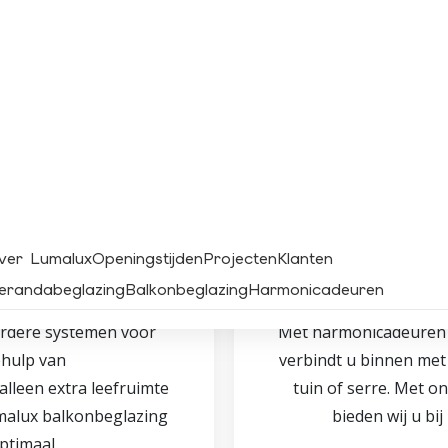
ing
Har
erdere systemen voor
Met harmonicadeuren c
ehulp van
verbindt u binnen met 
 alleen extra leefruimte
tuin of serre. Met 
malux balkonbeglazing
bieden wij u bi
ptimaal.