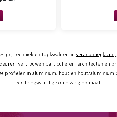
esign, techniek en topkwaliteit in
verandabeglazing
deuren
, vertrouwen particulieren, architecten en p
e profielen in aluminium, hout en hout/aluminium b
Details
een hoogwaardige oplossing op maat.
 van cookies
ent en advertenties te personaliseren, om functies voor social
. Ook delen we informatie over uw gebruik van onze site met on
e. Deze partners kunnen deze gegevens combineren met andere i