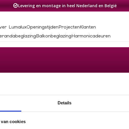
Levering en montage in heel Nederland en België
ver Lumalux
Openingstijden
Projecten
Klanten
erandabeglazing
Balkonbeglazing
Harmonicadeuren
Details
 van cookies