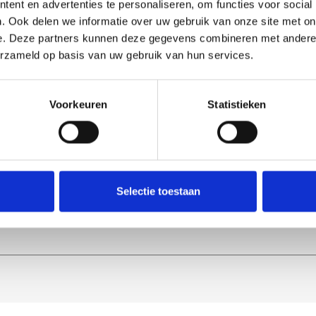
ent en advertenties te personaliseren, om functies voor social
. Ook delen we informatie over uw gebruik van onze site met on
e. Deze partners kunnen deze gegevens combineren met andere i
igatie
Contact
erzameld op basis van uw gebruik van hun services.
me
Vouwwanden
Telefoon:
+31
r Lumalux
Verandabeglazing
E-mailadres:
info
Voorkeuren
Statistieken
ingstijden
Balkonbeglazing
ecten
Harmonicadeuren
ten
act
Selectie toestaan
emap