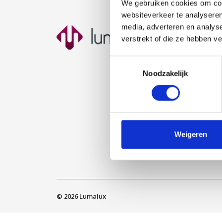
We gebruiken cookies om cont
websiteverkeer te analyseren
media, adverteren en analys
Nav
verstrekt of die ze hebben v
Ho
Toestemmingsselectie
Ove
Noodzakelijk
Open
Proj
Klan
Cont
Weigeren
Sit
© 2026
Lumalux