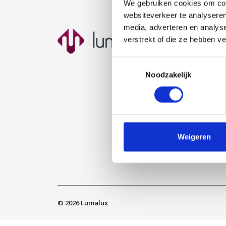
We gebruiken cookies om cont
websiteverkeer te analyseren
media, adverteren en analys
Nav
verstrekt of die ze hebben v
Ho
Toestemmingsselectie
Ove
Noodzakelijk
Open
Proj
Klan
Cont
Weigeren
Sit
© 2026
Lumalux