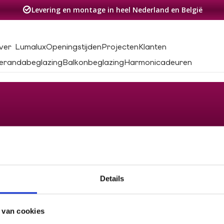
Levering en montage in heel Nederland en België
ver Lumalux
Openingstijden
Projecten
Klanten
erandabeglazing
Balkonbeglazing
Harmonicadeuren
Details
 van cookies