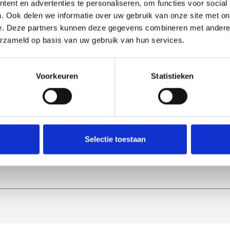
ent en advertenties te personaliseren, om functies voor social
. Ook delen we informatie over uw gebruik van onze site met on
e. Deze partners kunnen deze gegevens combineren met andere i
igatie
Contact
erzameld op basis van uw gebruik van hun services.
me
Vouwwanden
Telefoon:
+31
r Lumalux
Verandabeglazing
E-mailadres:
info
Voorkeuren
Statistieken
ingstijden
Balkonbeglazing
ecten
Harmonicadeuren
ten
act
Selectie toestaan
emap