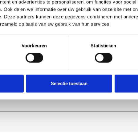
ent en advertenties te personaliseren, om functies voor social
. Ook delen we informatie over uw gebruik van onze site met on
e. Deze partners kunnen deze gegevens combineren met andere i
igatie
Contact
erzameld op basis van uw gebruik van hun services.
me
Vouwwanden
Telefoon:
+31
r Lumalux
Verandabeglazing
E-mailadres:
info
Voorkeuren
Statistieken
ingstijden
Balkonbeglazing
ecten
Harmonicadeuren
ten
act
Selectie toestaan
emap