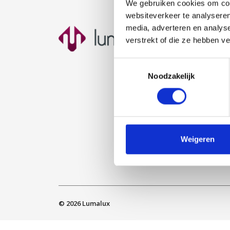
We gebruiken cookies om cont
websiteverkeer te analyseren
media, adverteren en analys
Nav
verstrekt of die ze hebben v
Ho
Toestemmingsselectie
Ove
Noodzakelijk
Open
Proj
Klan
Cont
Weigeren
Sit
© 2026
Lumalux