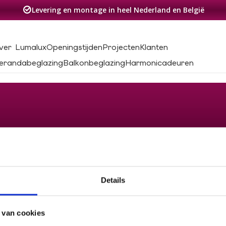
Levering en montage in heel Nederland en België
ver Lumalux
Openingstijden
Projecten
Klanten
erandabeglazing
Balkonbeglazing
Harmonicadeuren
Details
 van cookies