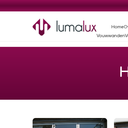
Home
O
Vouwwanden
V
H