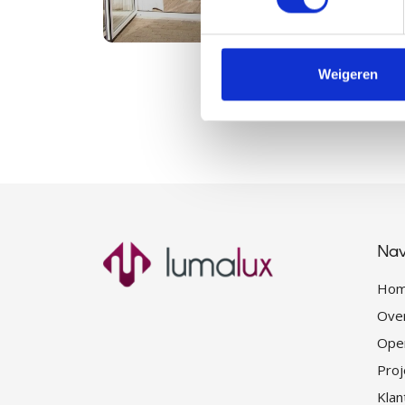
Weigeren
Nav
Ho
Ove
Open
Proj
Klan