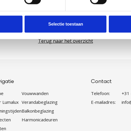
Selectie toestaan
Terug naar het overzicht
igatie
Contact
me
Vouwwanden
Telefoon:
+31
r Lumalux
Verandabeglazing
E-mailadres:
info
ingstijden
Balkonbeglazing
ecten
Harmonicadeuren
ten