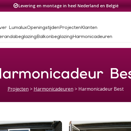
Levering en montage in heel Nederland en België
ver Lumalux
Openingstijden
Projecten
Klanten
erandabeglazing
Balkonbeglazing
Harmonicadeuren
armonicadeur Be
Projecten
>
Harmonicadeuren
>
Harmonicadeur Best